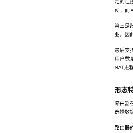
定的连
动。而
第三是
业，因
最后支持
用户数量
NAT
形态
路由器
选择数
路由器