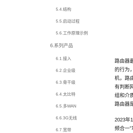
5.4
.
结构
5.5
.
启动过程
5.6
.
工作原理示例
6
.
系列产品
6.1
.
接入
路由器
的行为
6.2
.
企业级
机，路
6.3
.
骨干级
有判断
6.4
.
太比特
组和介
路由器
6.5
.
多WAN
6.6
.
3G无线
2023
频合一”
6.7
.
宽带