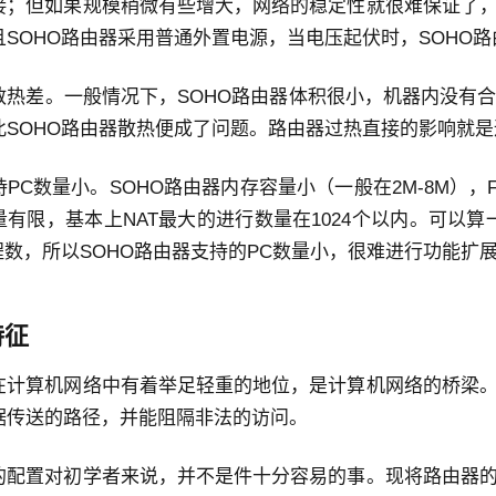
接；但如果规模稍微有些增大，网络的稳定性就很难保证了
且SOHO路由器采用普通外置电源，当电压起伏时，SOHO
散热差。一般情况下，SOHO路由器体积很小，机器内没有合
此SOHO路由器散热便成了问题。路由器过热直接的影响就
PC数量小。SOHO路由器内存容量小（一般在2M-8M），
有限，基本上NAT最大的进行数量在1024个以内。可以算一
进程数，所以SOHO路由器支持的PC数量小，很难进行功能扩
特征
在计算机网络中有着举足轻重的地位，是计算机网络的桥梁
据传送的路径，并能阻隔非法的访问。
的配置对初学者来说，并不是件十分容易的事。现将路由器