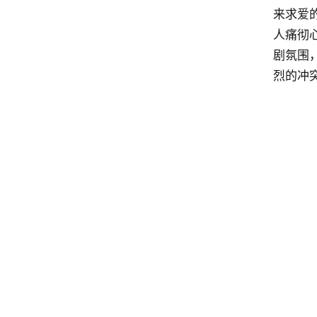
来求爱
人痛彻
剧氛围
烈的冲