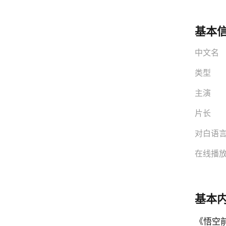
基本
中文名
类型
主演
片长
对白语
在线播
基本
《悟空