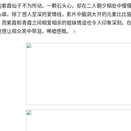
的紫霞仙子不为所动。一颗石头心，却在二人朝夕相处中慢
心扉。除了感人至深的爱情线，影片中脑洞大开的元素比比
，而紫霞和青霞之间相爱相杀的姐妹情谊也令人印象深刻。
突感让观众笑中带泪，唏嘘感慨。
1