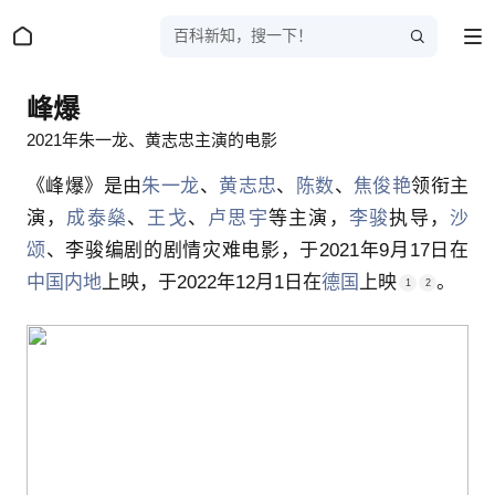
百科新知，搜一下！
峰爆
2021年朱一龙、黄志忠主演的电影
《峰爆》是由
朱一龙
、
黄志忠
、
陈数
、
焦俊艳
领衔主
演，
成泰燊
、
王戈
、
卢思宇
等主演，
李骏
执导，
沙
颂
、李骏
编剧的
剧情
灾难电影
，于
2021年9月17日
在
中国内地
上映，于
2022年12月1日
在
德国
上映
。
1
2