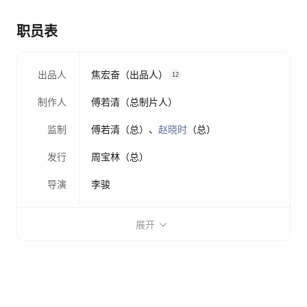
职员表
出品人
焦宏奋（出品人）
12
制作人
傅若清（总制片人）
监制
傅若清（总）
、
赵晓时
（总）
发行
周宝林（总）
导演
李骏
展开