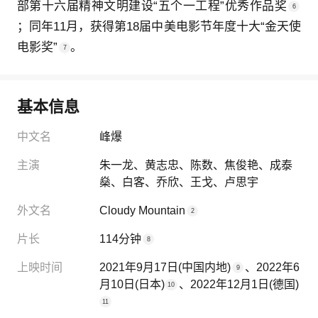
部第十六届精神文明建设
“五个一工程”优秀作品奖
6
；同年11月，获得第18届中美电影节
年度十大“金天使
电影奖”
。
7
基本信息
中文名
峰爆
主演
朱一龙
、
黄志忠
、
陈数
、
焦俊艳
、
成泰
燊
、
白客
、
乔欣
、
王戈
、
卢思宇
外文名
Cloudy Mountain
2
片长
114分钟
8
上映时间
2021年9月17日
(中国内地)
、
2022年6
9
月10日
(日本)
、
2022年12月1日
(德国)
10
11