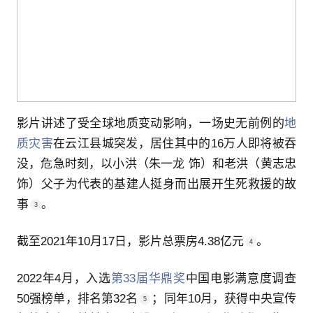
影片讲述了受全球地质变动影响，一场史无前例的
地
质灾害
在云江县城突发，居住其中的16万人即将被吞
没，危急时刻，
以小洪（朱一龙 饰）和老洪（黄志忠
饰）父子为代表的基建人挺身而出展开生死救援的故
事
。
3
截至2021年10月17日，影片总票房
4.38亿
元
。
4
2022年4月，入选
第33届华鼎奖
中国电影满意度调查
50强榜单，
排名第32名
；同年10月，获得中央宣传
5