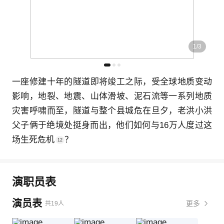
1
/
3
一座修建十年的隧道即将竣工之际，受全球地质变动
影响，地裂、地震、山体滑坡、泥石流等一系列地质
灾害呼啸而至，隧道与整个县城危在旦夕，老洪小洪
父子俩于绝境处挺身而出，他们如何与16万人度过这
场生死危机
？
12
演职员表
演员表
更多
共19人