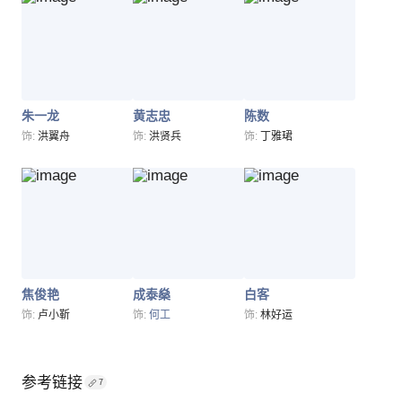
朱一龙
黄志忠
陈数
饰:
洪翼舟
饰:
洪贤兵
饰:
丁雅珺
焦俊艳
成泰燊
白客
饰:
卢小靳
饰:
何工
饰:
林好运
参考链接
7