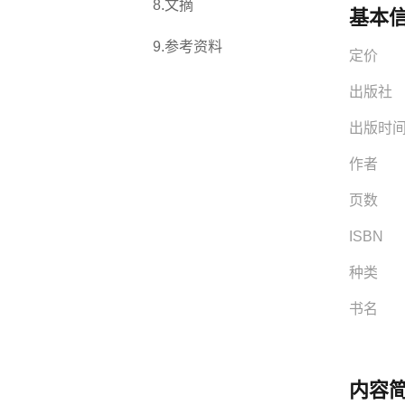
8
.
文摘
基本
9
.
参考资料
定价
出版社
出版时
作者
页数
ISBN
种类
书名
内容