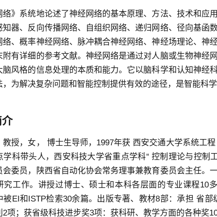
网络》系统地论述了神经网络的基本原理、方法、技术和应
感知器、反向传播网络、自组织网络、递归网络、径向基函
网络、概率神经网络、脉冲耦合神经网络、神经场理论、神
末附有详细的参考文献。神经网络是通过对人脑或生物神经
大脑风格的信息处理的本质和能力。它以脑科学和认知神经
法，为解决复杂问题和智能控制提供有效的途径，是智能科学
简介
，教授，女， 博士生导师，1997年获 西安交通大学系统工
点学科带头人，西安科技大学省重点学科“ 控制理论与控制工
员会委员，陕西省自动化协会常务理事兼教育委员会主任。
研究工作。讲授过博士、硕士和本科各层面的专业课程10多
被EI和ISTP检索30余篇。出版专著、教材8部：承担 省
利2项；获省级科技进步奖3项：获科研、教学方面的各种奖10