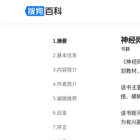
神经
1
.
摘要
书籍
2
.
基本信息
《神经网
3
.
内容简介
划教材
4
.
作者简介
该书主
络、模
5
.
编辑推荐
6
.
目录
该书既
为有兴
7
.
序言