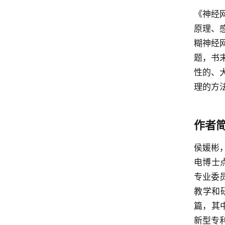
《神经
原理、
糊神经
题，书
性的、
理的方
作者
侯媛彬
电博士
专业委
教学和
篇，其中
新型专