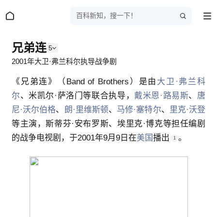
百科新知，搜一下！
兄弟连
5
2001年大卫·弗兰科尔执导战争剧
《兄弟连》（Band of Brothers）是由
大卫·弗兰科
尔
、
米凯尔·萨洛门
等联合执导，
戴米恩·路易斯
、
唐
尼·沃尔伯格
、
朗·里维斯顿
、
马修·塞特尔
、
里克·沃登
等主演，斯蒂芬·安布罗斯、埃里克·博克等担任编剧
的
战争电视剧
，于
2001年9月9日
在
美国
播出
。
1