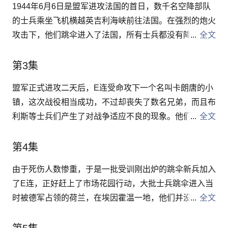
1944年6月6日是盟军进攻法国的首日，数千名空降部队
练中，士兵们因索伯上尉较低的指挥能力而无法信任索
的士兵乘坐飞机横越英吉利海峡前往法国。在强烈的炮火
伯。深受士兵们爱戴的年轻军官温特斯中尉和大家厌恶的
攻击下，他们跳伞进入了法国，所有士兵都没有降落到预
全文
索柏上尉之间，形成了紧张的对立状态。在一次E连士官
定地点，而且在跳伞的过程中，有人失去了武器或补给
以哗变的方式表示对索伯排挤温特斯的抗议后，索伯从E
品，于是温特斯中尉集合起落单的士兵，出发寻找E连的
第3集
连被调到后方的一个训练基地担任教官，E连的士兵自此
其它弟兄。后来，温特斯中尉受命领军进攻德军面向犹他
摆脱了索伯并迎来一位新的连长。
盟军正式进攻二天后，E连受命攻下一个名叫卡朗唐的小
海滩的一个炮火点，这次的任务圆满成功，为滩头的登陆
镇，这次战役相当成功，不过却丧失了数名兄弟，而且布
行动扫除了炮火威胁。但是负责担任指挥的温特斯中尉，
利斯等士兵们产生了对战争适应不良的现象。他们在诺曼
全文
却失去了他的第一名弟兄。
底半岛待了36天，经过数次激烈的战役之后返回英国。
但是好日子并未持续多久，经过简短的修正之后，他们再
第4集
度受命出征，返回欧洲战场。
由于死伤人数惨重，于是一批受训刚出炉的跳伞新兵加入
了E连，正好赶上了市场花园行动，大批士兵跳伞进入当
时被德军占领的荷兰，在埃因霍温一地，他们并没有碰上
全文
什么阻力，但是来自邻近小镇的一支顶尖德国部队，却让
E连与一群英国的坦克部队节节撤退，伤亡重大。盟军原