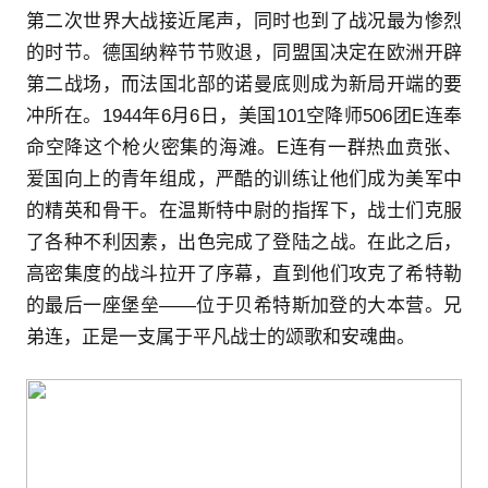
第二次世界大战接近尾声，同时也到了战况最为惨烈
的时节。德国纳粹节节败退，同盟国决定在欧洲开辟
第二战场，而法国北部的诺曼底则成为新局开端的要
冲所在。1944年6月6日，美国101空降师506团E连奉
命空降这个枪火密集的海滩。E连有一群热血贲张、
爱国向上的青年组成，严酷的训练让他们成为美军中
的精英和骨干。在温斯特中尉的指挥下，战士们克服
了各种不利因素，出色完成了登陆之战。在此之后，
高密集度的战斗拉开了序幕，直到他们攻克了希特勒
的最后一座堡垒——位于贝希特斯加登的大本营。兄
弟连，正是一支属于平凡战士的颂歌和安魂曲。