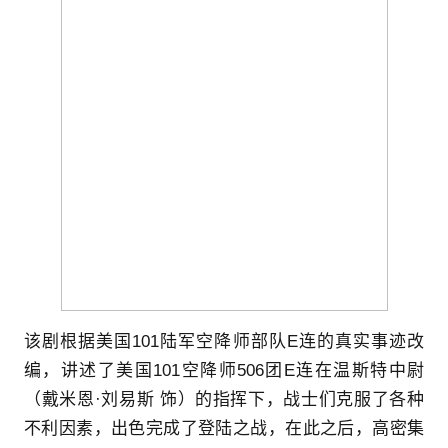
该剧
根据美国101陆军空降师部队E连的真实事迹改
编
，讲述了美国101空降师506团E连在
温斯特中尉
（戴米恩·刘易斯 饰）
的指挥下，战士们克服了各种
不利因素，出色完成了登陆之战，在此之后，高密集