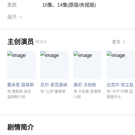
集数
10集
、
14集(原版/央视版)
展开
主创演员
更多
共15人
戴米恩·路易斯
尼尔·麦克唐纳
唐尼·沃伯格
迈克尔·库立兹
饰 理查德·迪克·
饰 "山羊"康普顿
饰 卡伍德·里普顿
饰 “大牛”丹佛·蓝
温特斯少校
少尉
德曼中士
剧情简介