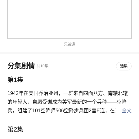
兄弟连
分集剧情
共10集
选集
第1集
1942年在美国乔治亚州，一群来自四面八方、南辕北辙
的年轻人，自愿受训成为美军最新的一个兵种——空降
兵，组建了101空降师506空降步兵团2营E连，在连长索
全文
柏上尉严厉苛刻的训练下，他们从一介毫无经验的平民百
姓，成长为了美军最精锐的空降兵。 1943年9月6日，E
第2集
连从布鲁克林军港乘船前往英国奥尔德本进行训练。在训