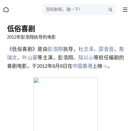
百科新知，搜一下！
低俗喜剧
2012年彭浩翔执导的电影
《低俗喜剧》是由
彭浩翔
执导，
杜汶泽
、
邵音音
、
詹
瑞文
、
叶山豪
等主演，彭浩翔、
陆以心
等担任编剧的
喜剧电影
，于
2012年8月9日
在
中国香港
上映
。
1