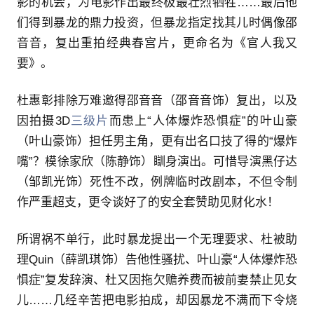
影的机会，为电影作出最终极最壮烈牺牲……最后他
们得到暴龙的鼎力投资，但暴龙指定找其儿时偶像邵
音音，复出重拍经典春宫片，更命名为《官人我又
要》。
杜惠彰排除万难邀得邵音音（邵音音饰）复出，以及
因拍摄3D
三级片
而患上“人体爆炸恐惧症”的叶山豪
（叶山豪饰）担任男主角，更有出名口技了得的“爆炸
嘴”？模徐家欣（陈静饰）瞓身演出。可惜导演黑仔达
（邹凯光饰）死性不改，例牌临时改剧本，不但令制
作严重超支，更令谈好了的安全套赞助见财化水！
所谓祸不单行，此时暴龙提出一个无理要求、杜被助
理Quin（薛凯琪饰）告他性骚扰、叶山豪“人体爆炸恐
惧症”复发辞演、杜又因拖欠赡养费而被前妻禁止见女
儿……几经辛苦把电影拍成，却因暴龙不满而下令烧