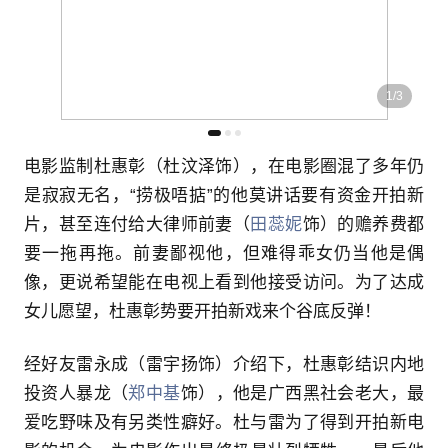
1
/
3
电影监制杜惠彰（杜汶泽饰），在电影圈混了多年仍
是寂寂无名，“捞极唔掂”的他莫讲话要有资金开拍新
片，甚至连付给大律师前妻（
田蕊妮
饰）的赡养费都
要一拖再拖。前妻鄙视他，但难得乖女仍当他是偶
像，更说希望能在电视上看到他接受访问。为了达成
女儿愿望，杜惠彰势要开拍新戏来个谷底反弹！
经好友雷永成（雷宇扬饰）介绍下，杜惠彰结识内地
投资人暴龙（
郑中基
饰），他是广西黑社会老大，最
爱吃野味及有另类性癖好。杜与雷为了得到开拍新电