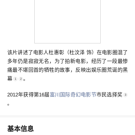
该片讲述了电影人杜惠彰（杜汶泽 饰）在电影圈混了
多年仍是寂寂无名，为了拍新电影，经历了一段最惨
痛最不堪回首的牺牲的故事，反映出娱乐圈荒诞的黑
幕
。
1
2
2012年获得第16届
富川国际奇幻电影节
市民选择奖
3
。
基本信息