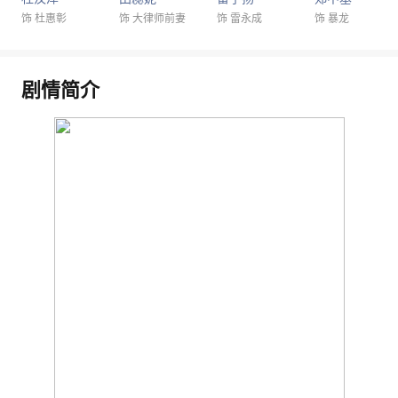
饰 杜惠彰
饰 大律师前妻
饰 雷永成
饰 暴龙
剧情简介