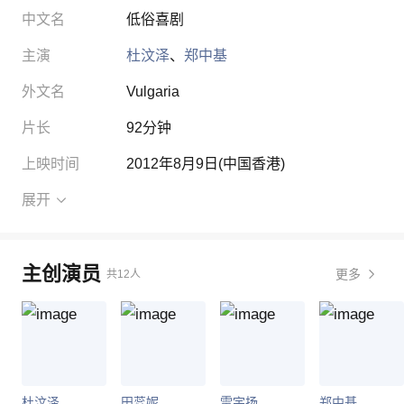
中文名
低俗喜剧
主演
杜汶泽
、
郑中基
外文名
Vulgaria
片长
92分钟
上映时间
2012年8月9日
(中国香港)
展开
主创演员
更多
共12人
杜汶泽
田蕊妮
雷宇扬
郑中基