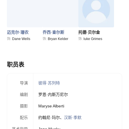
迈克尔·珊农
乔西·查尔斯
托德·贝尔金
饰:
Dane Wells
饰:
Bryan Kelder
饰:
luke Grimes
职员表
导演
彼得·苏列特
编剧
罗恩·内斯万尼尔
摄影
Maryse Alberti
配乐
约翰尼·玛尔
、
汉斯·季默
艺术指导
Jane Musky