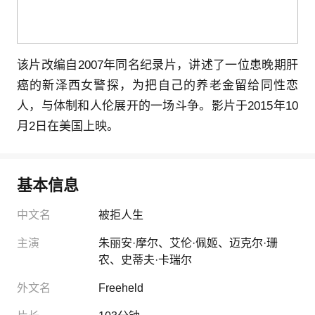
该片改编自2007年同名纪录片，讲述了一位患晚期肝
癌的新泽西女警探，为把自己的养老金留给同性恋
人，与体制和人伦展开的一场斗争。影片于2015年10
月2日在美国上映。
基本信息
中文名
被拒人生
主演
朱丽安·摩尔
、
艾伦·佩姬
、
迈克尔·珊
农
、
史蒂夫·卡瑞尔
外文名
Freeheld