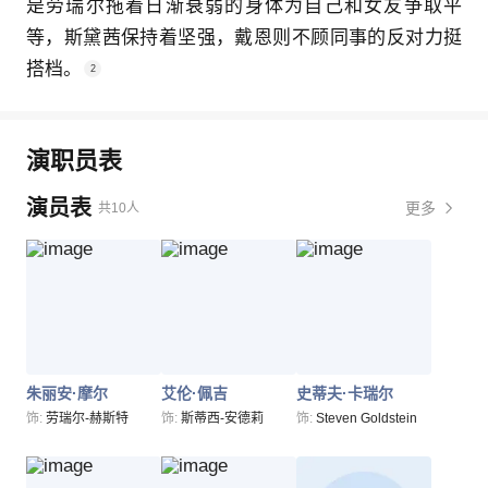
是劳瑞尔拖着日渐衰弱的身体为自己和女友争取平
等，斯黛茜保持着坚强，戴恩则不顾同事的反对力挺
搭档。
2
演职员表
演员表
更多
共10人
朱丽安·摩尔
艾伦·佩吉
史蒂夫·卡瑞尔
饰:
劳瑞尔-赫斯特
饰:
斯蒂西-安德莉
饰:
Steven Goldstein