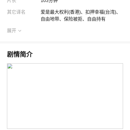
片长
103分钟
其它译名
爱是最大权利
(香港)
、
扣押幸福
(台湾)
、
自由地带
、
保险被拒
、
自由持有
展开
剧情简介