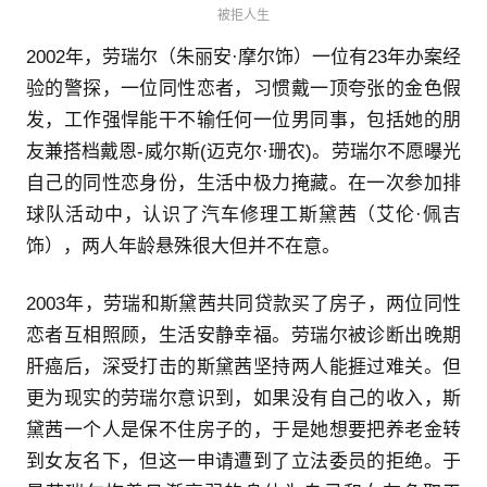
被拒人生
2002年，劳瑞尔（朱丽安·摩尔饰）一位有23年办案经
验的警探，一位同性恋者，习惯戴一顶夸张的金色假
发，工作强悍能干不输任何一位男同事，包括她的朋
友兼搭档戴恩-威尔斯(迈克尔·珊农)。劳瑞尔不愿曝光
自己的同性恋身份，生活中极力掩藏。在一次参加排
球队活动中，认识了汽车修理工斯黛茜（艾伦·佩吉
饰），两人年龄悬殊很大但并不在意。
2003年，劳瑞和斯黛茜共同贷款买了房子，两位同性
恋者互相照顾，生活安静幸福。劳瑞尔被诊断出晚期
肝癌后，深受打击的斯黛茜坚持两人能捱过难关。但
更为现实的劳瑞尔意识到，如果没有自己的收入，斯
黛茜一个人是保不住房子的，于是她想要把养老金转
到女友名下，但这一申请遭到了立法委员的拒绝。于